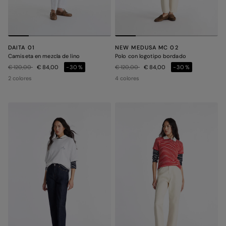
DAITA 01
NEW MEDUSA MC 02
Camiseta en mezcla de lino
Polo con logotipo bordado
Precio rebajado de
a
Precio rebajado de
a
€ 120,00
€ 84,00
-30%
€ 120,00
€ 84,00
-30%
2 colores
4 colores