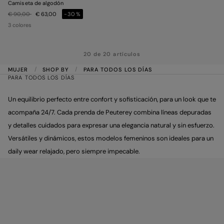
Camiseta de algodón
Precio rebajado de
a
€ 90,00
€ 63,00
-30%
3 colores
20 de 20 artículos
MUJER
SHOP BY
PARA TODOS LOS DÍAS
PARA TODOS LOS DÍAS
Un equilibrio perfecto entre confort y sofisticación, para un look que te
acompaña 24/7. Cada prenda de Peuterey combina líneas depuradas
y detalles cuidados para expresar una elegancia natural y sin esfuerzo.
Versátiles y dinámicos, estos modelos femeninos son ideales para un
daily wear relajado, pero siempre impecable.