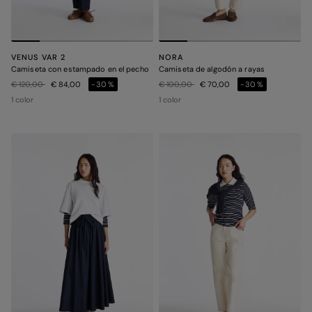
VENUS VAR 2
NORA
Camiseta con estampado en el pecho
Camiseta de algodón a rayas
Precio rebajado de
a
Precio rebajado de
a
€ 120,00
€ 84,00
-30%
€ 100,00
€ 70,00
-30%
1 color
1 color