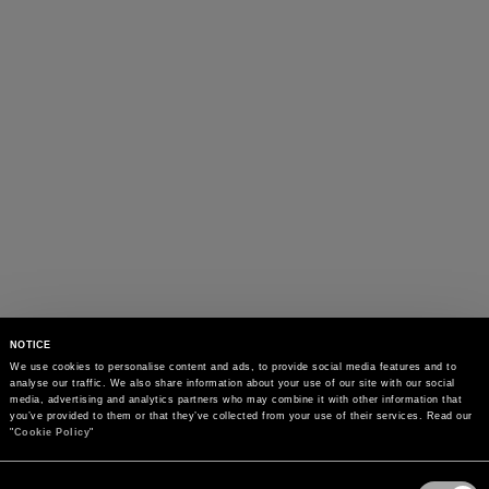
NOTICE
We use cookies to personalise content and ads, to provide social media features and to 
analyse our traffic. We also share information about your use of our site with our social 
media, advertising and analytics partners who may combine it with other information that 
you’ve provided to them or that they’ve collected from your use of their services. Read our 
"
Cookie Policy
"
Consent