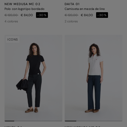
NEW MEDUSA MC 02
DAITA 01
Polo con logotipo bordado
Camiseta en mezcla de lino
Precio rebajado de
a
Precio rebajado de
a
€ 120,00
€ 84,00
-30%
€ 120,00
€ 84,00
-30%
4 colores
2 colores
ICONS