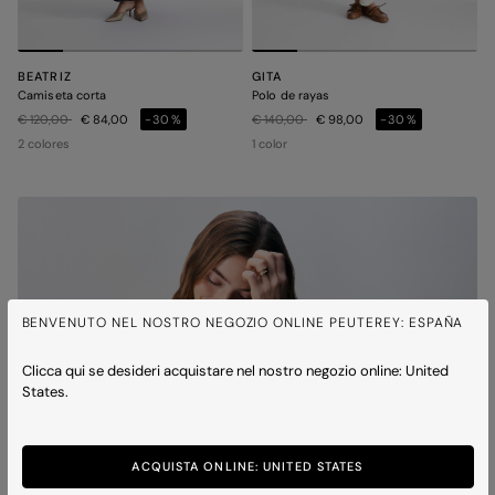
BEATRIZ
GITA
Camiseta corta
Polo de rayas
Precio rebajado de
a
Precio rebajado de
a
€ 120,00
€ 84,00
-30%
€ 140,00
€ 98,00
-30%
2 colores
1 color
BENVENUTO NEL NOSTRO NEGOZIO ONLINE PEUTEREY: ESPAÑA
Clicca qui se desideri acquistare nel nostro negozio online: United
States.
ACQUISTA ONLINE: UNITED STATES