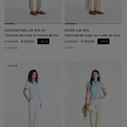
COSTANTINE LIN RIG 01
ESTER LIN RIG
Camiseta de rayas en mezcla de lino
Camiseta de rayas con cuello de pico
Precio rebajado de
a
Precio rebajado de
a
€ 150,00
€ 105,00
-30%
€ 150,00
€ 105,00
-30%
2 colores
1 color
ICONS