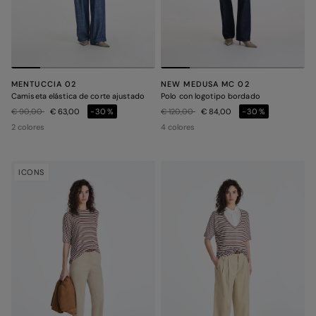
MENTUCCIA 02
NEW MEDUSA MC 02
Camiseta elástica de corte ajustado
Polo con logotipo bordado
Precio rebajado de
a
Precio rebajado de
a
€ 90,00
€ 63,00
-30%
€ 120,00
€ 84,00
-30%
2 colores
4 colores
ICONS