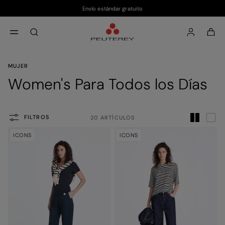
Envío estándar gratuito
Saltar al contenido principal
Saltar al contenido del pie de página
aria.label.btn.search
MUJER
Women's Para Todos los Días
FILTROS
20 ARTÍCULOS
ICONS
ICONS