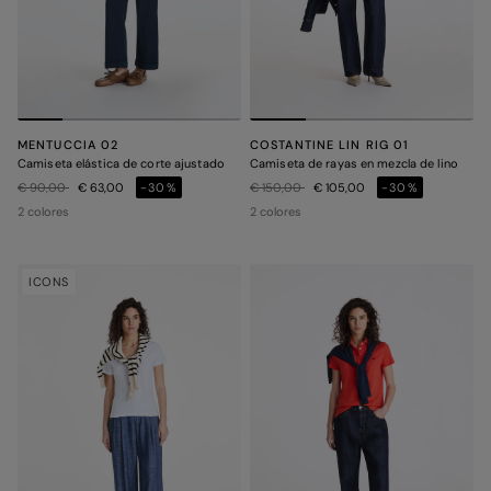
MENTUCCIA 02
COSTANTINE LIN RIG 01
Camiseta elástica de corte ajustado
Camiseta de rayas en mezcla de lino
Precio rebajado de
a
Precio rebajado de
a
€ 90,00
€ 63,00
-30%
€ 150,00
€ 105,00
-30%
2 colores
2 colores
ICONS