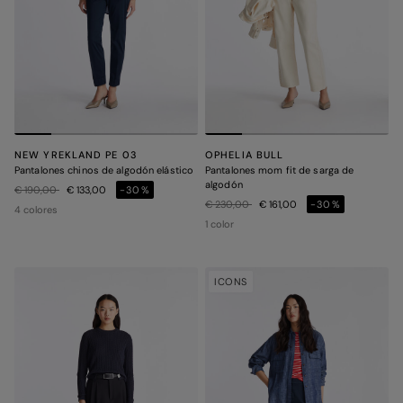
NEW YREKLAND PE 03
OPHELIA BULL
Pantalones chinos de algodón elástico
Pantalones mom fit de sarga de
algodón
Precio rebajado de
a
€ 190,00
€ 133,00
-30%
Precio rebajado de
a
€ 230,00
€ 161,00
-30%
4 colores
1 color
ICONS