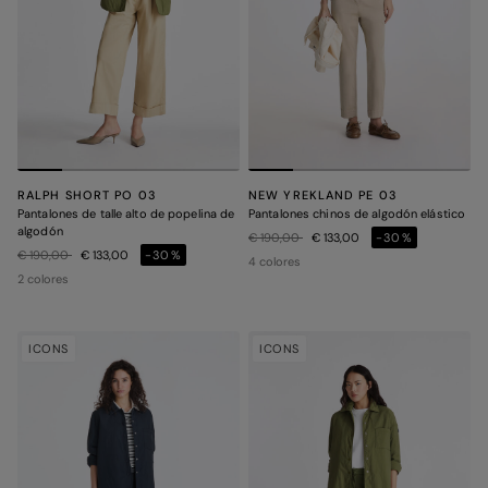
RALPH SHORT PO 03
NEW YREKLAND PE 03
Pantalones de talle alto de popelina de
Pantalones chinos de algodón elástico
algodón
Precio rebajado de
a
€ 190,00
€ 133,00
-30%
Precio rebajado de
a
€ 190,00
€ 133,00
-30%
4 colores
2 colores
ICONS
ICONS