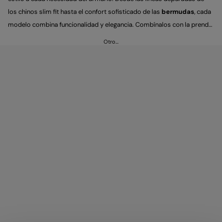
los chinos slim fit hasta el confort sofisticado de las
bermudas
, cada
modelo combina funcionalidad y elegancia. Combínalos con la prenda
de punto, los zapatos, el outerwear y las chaquetas de piel de la nueva
Otro…
colección para un total look contemporáneo.