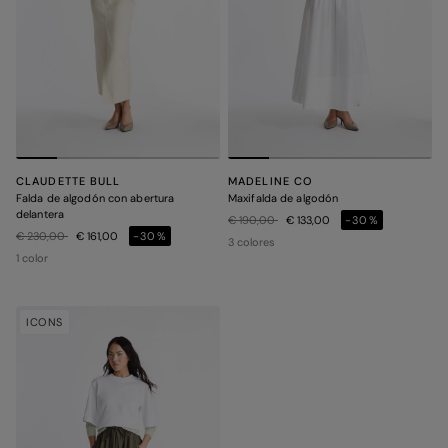
CLAUDETTE BULL
MADELINE CO
Falda de algodón con abertura
Maxifalda de algodón
delantera
Precio rebajado de
a
€ 190,00
€ 133,00
-30%
Precio rebajado de
a
€ 230,00
€ 161,00
-30%
3 colores
1 color
ICONS