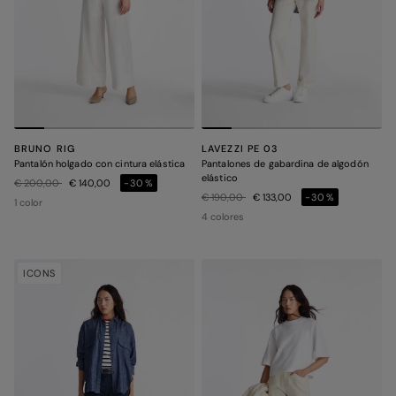
BRUNO RIG
LAVEZZI PE 03
Pantalón holgado con cintura elástica
Pantalones de gabardina de algodón
elástico
Precio rebajado de
a
€ 200,00
€ 140,00
-30%
Precio rebajado de
a
€ 190,00
€ 133,00
-30%
1 color
4 colores
ICONS