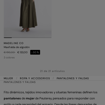
MADELINE CO
Maxifalda de algodón
Precio rebajado de
a
€ 190,00
€ 133,00
-30%
3 colores
21 de 21 artículos
MUJER
ROPA Y ACCESORIOS
PANTALONES Y FALDAS
PANTALONES Y FALDAS
Fits dinámicos, tejidos innovadores y siluetas femeninas definen los
pantalones
de
mujer
de Peuterey, pensados para responder con
estilo a cada necesidad del armario. Desde las líneas depuradas de