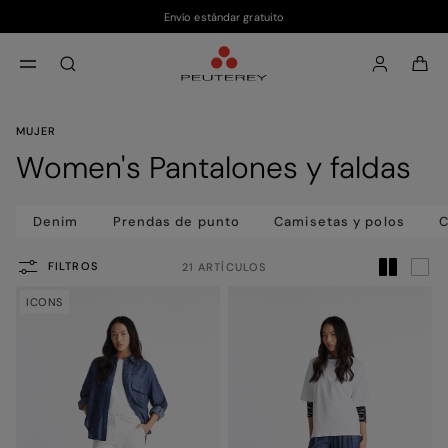
Envío estándar gratuito
Saltar al contenido principal
Saltar al contenido del pie de página
aria.label.btn.search
MUJER
Women's Pantalones y faldas
Denim
Prendas de punto
Camisetas y polos
C
FILTROS
21 ARTÍCULOS
ICONS