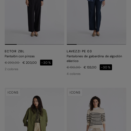
ECTOR ZBL
LAVEZZI PE 03
Pantalón con pinzas
Pantalones de gabardina de algodón
elástico
Precio rebajado de
a
€ 290,00
€ 203,00
-30%
Precio rebajado de
a
€ 190,00
€ 133,00
-30%
2 colores
4 colores
ICONS
ICONS