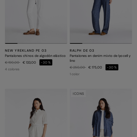
NEW YREKLAND PE 03
RALPH DE 03
Pantalones chinos de algodón elástico
Pantalones en denim mixto de lyocell y
lino
Precio rebajado de
a
€ 190,00
€ 133,00
-30%
Precio rebajado de
a
€ 250,00
€ 175,00
-30%
4 colores
1 color
ICONS