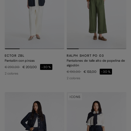
ECTOR ZBL
RALPH SHORT PO 03
Pantalón con pinzas
Pantalones de talle alto de popelina de
algodón
Precio rebajado de
a
€ 290,00
€ 203,00
-30%
Precio rebajado de
a
€ 190,00
€ 133,00
-30%
2 colores
2 colores
ICONS