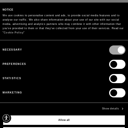
NOTICE
We use cookies to personalise content and ads, to provide social media features and to 
analyse our traffic. We also share information about your use of our site with our social 
media, advertising and analytics partners who may combine it with other information that 
you’ve provided to them or that they’ve collected from your use of their services. Read our 
"
Cookie Policy
"
Consent
Selection
NECESSARY
PREFERENCES
STATISTICS
MARKETING
PAGOS
Paga de forma segura con el método que prefieras
Show details
Allow all
SUSCRÍBETE A NUESTRO BOLETÍN