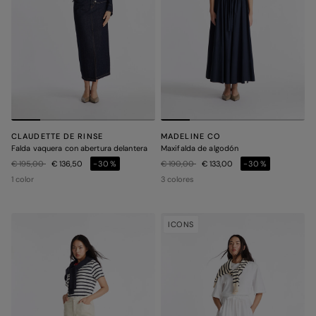
CLAUDETTE DE RINSE
MADELINE CO
Falda vaquera con abertura delantera
Maxifalda de algodón
Precio rebajado de
a
Precio rebajado de
a
€ 195,00
€ 136,50
-30%
€ 190,00
€ 133,00
-30%
1 color
3 colores
ICONS