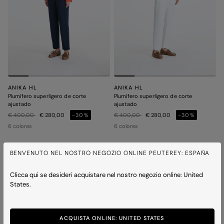
ANIKA HL
ANIKA HL
Plumífero superligero de corte
Plumífero superligero de corte
ajustado
ajustado
Precio rebajado de
a
Precio rebajado de
a
€ 400,00
€ 280,00
-30%
€ 400,00
€ 280,00
-30%
6 colores
6 colores
BENVENUTO NEL NOSTRO NEGOZIO ONLINE PEUTEREY: ESPAÑA
ICONS
Clicca qui se desideri acquistare nel nostro negozio online: United
States.
ACQUISTA ONLINE: UNITED STATES