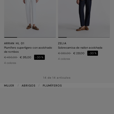
ARRAN HL 01
ZELIA
Plumífero superligero con acolchado
Sobrecamisa de nailon acolchada
de rombos
Precio rebajado de
a
€ 330,00
€ 231,00
-30%
Precio rebajado de
a
€ 450,00
€ 315,00
-30%
4 colores
4 colores
14 de 14 artículos
MUJER
ABRIGOS
PLUMÍFEROS