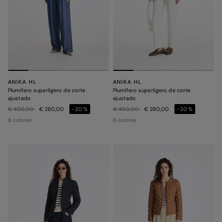
ANIKA HL
ANIKA HL
Plumífero superligero de corte
Plumífero superligero de corte
ajustado
ajustado
Precio rebajado de
a
Precio rebajado de
a
€ 400,00
€ 280,00
-30%
€ 400,00
€ 280,00
-30%
6 colores
6 colores