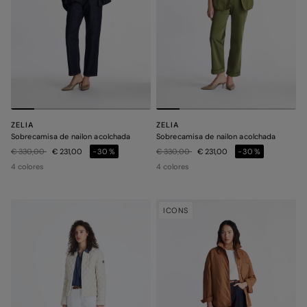
ZELIA
ZELIA
Sobrecamisa de nailon acolchada
Sobrecamisa de nailon acolchada
Precio rebajado de
a
Precio rebajado de
a
€ 330,00
€ 231,00
-30%
€ 330,00
€ 231,00
-30%
4 colores
4 colores
ICONS