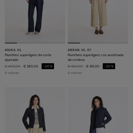
ANIKA HL
ARRAN HL 01
Plumífero superligero de corte
Plumífero superligero con acolchado
ajustado
de rombos
Precio rebajado de
a
Precio rebajado de
a
€ 400,00
€ 280,00
-30%
€ 450,00
€ 315,00
-30%
6 colores
4 colores