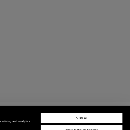
CUSTOMER CARE
Contáctanos por teléfono o WhatsApp
Allow all
ertising and analytics 
Allow Technical Cookies