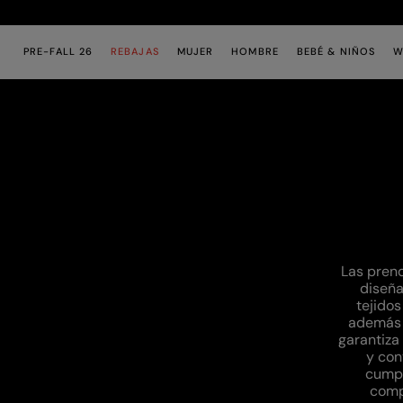
Saltar al contenido principal
Saltar al contenido del pie de página
PRE-FALL 26
REBAJAS
MUJER
HOMBRE
BEBÉ & NIÑOS
W
Las pren
diseña
tejidos
además d
garantiza
y con
cumpl
comp