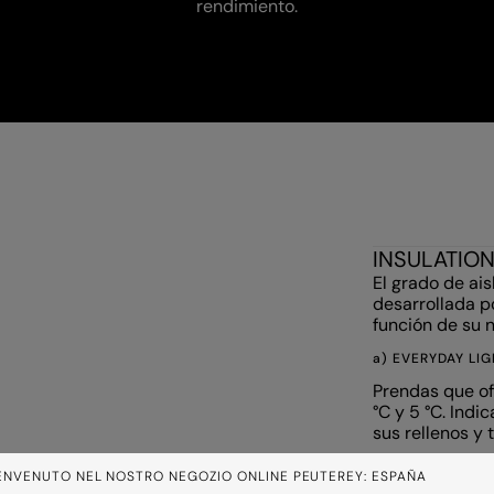
rendimiento.
INSULATIO
El grado de ai
desarrollada p
función de su n
a) EVERYDAY LI
Prendas que of
°C y 5 °C. Indi
sus rellenos y 
b) COOLER DAYS
ENVENUTO NEL NOSTRO NEGOZIO ONLINE PEUTEREY: ESPAÑA