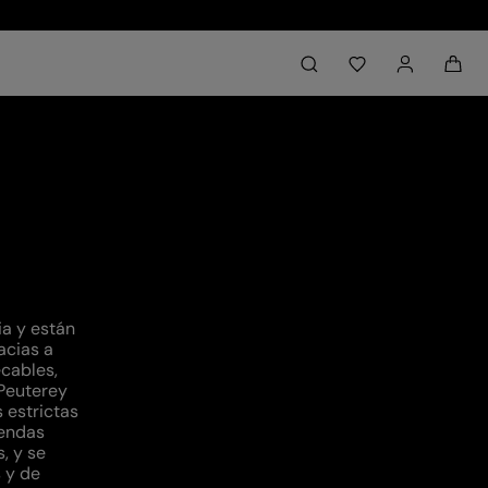
Back to My Account
aria.label.btn.search
a y están
acias a
ecables,
 Peuterey
 estrictas
rendas
, y se
 y de