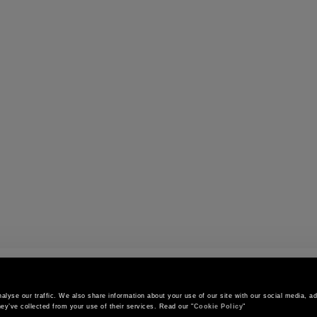
ieras
lyse our traffic. We also share information about your use of our site with our social media, adv
ey’ve collected from your use of their services. Read our "
Cookie Policy
"