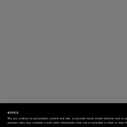
PAGOS
NOTICE
Paga de forma segura con el método que pref
We use cookies to personalise content and ads, to provide social media features and to ana
partners who may combine it with other information that you’ve provided to them or that th