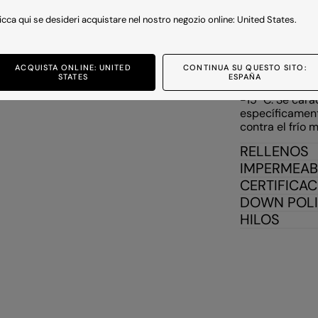
Prendas que ga
10 °C y -5 °C. 
icca qui se desideri acquistare nel nostro negozio online: United States.
resistentes al
funcionales y l
c) WINTERPROO
ACQUISTA ONLINE: UNITED
CONTINUA SU QUESTO SITO:
STATES
ESPAÑA
Prendas con un
-15 °C. Se cara
específicament
contra el frío 
RELLENOS
IMPERMEAB
CERTIFICA
DOWN POL
HILOS