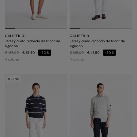
CALIPER 01
CALIPER 01
Jersey cuello redondo de tricot de
Jersey cuello redondo de tricot de
algodón
algodón
Precio rebajado de
a
Precio rebajado de
a
€ 165,00
€ 115,50
-30%
€ 165,00
€ 115,50
-30%
4 colores
4 colores
ICONS