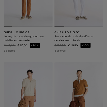
GHISALLO RIG 02
GHISALLO RIG 02
Jersey de tricot de algodón con
Jersey de tricot de algodón con
detalles en contraste
detalles en contraste
Precio rebajado de
a
Precio rebajado de
a
€ 165,00
€ 115,50
-30%
€ 165,00
€ 115,50
-30%
3 colores
3 colores