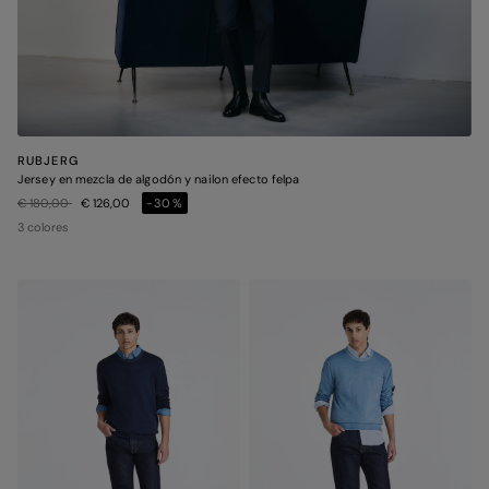
RUBJERG
Jersey en mezcla de algodón y nailon efecto felpa
Precio rebajado de
a
€ 180,00
€ 126,00
-30%
3 colores