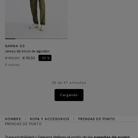
GANNA 03
Jersey de tricot de algodón
Precio rebajado de
a
€ 165,00
€ 115,50
-30%
6 colores
28 de 47 artículos
Cargando
HOMBRE
ROPA Y ACCESORIOS
PRENDAS DE PUNTO
PRENDAS DE PUNTO
Transpirabilidad y ligereza definen el estilo de las
prendas de punto