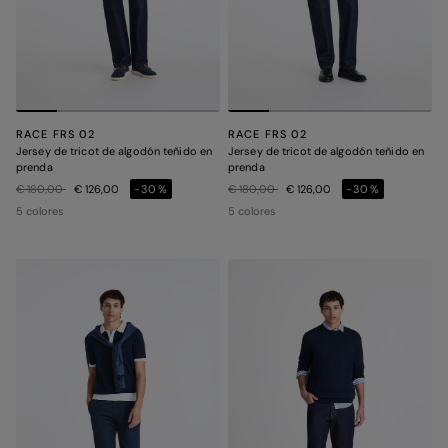
RACE FRS 02
RACE FRS 02
Jersey de tricot de algodón teñido en
Jersey de tricot de algodón teñido en
prenda
prenda
Precio rebajado de
a
Precio rebajado de
a
€ 180,00
€ 126,00
-30%
€ 180,00
€ 126,00
-30%
5 colores
5 colores