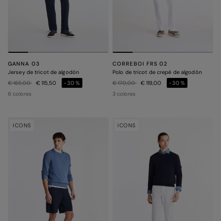
GANNA 03
CORREBOI FRS 02
Jersey de tricot de algodón
Polo de tricot de crepé de algodón
Precio rebajado de
a
Precio rebajado de
a
€ 165,00
€ 115,50
-30%
€ 170,00
€ 119,00
-30%
6 colores
3 colores
ICONS
ICONS