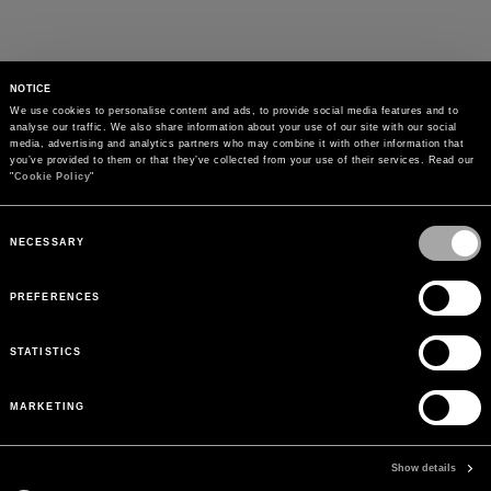
NOTICE
We use cookies to personalise content and ads, to provide social media features and to 
analyse our traffic. We also share information about your use of our site with our social 
media, advertising and analytics partners who may combine it with other information that 
you’ve provided to them or that they’ve collected from your use of their services. Read our 
"
Cookie Policy
"
Consent
Selection
NECESSARY
PREFERENCES
STATISTICS
MARKETING
PAGOS
Paga de forma segura con el método que prefieras
Show details