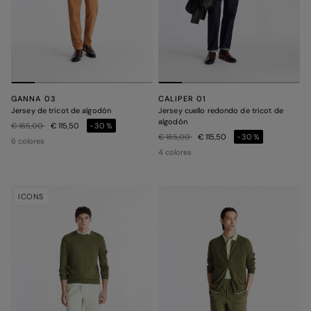
GANNA 03
CALIPER 01
Jersey de tricot de algodón
Jersey cuello redondo de tricot de
algodón
Precio rebajado de
a
€ 165,00
€ 115,50
-30%
Precio rebajado de
a
€ 165,00
€ 115,50
-30%
6 colores
4 colores
ICONS