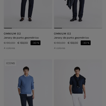
OMNIUM 02
OMNIUM 02
Jersey de punto geométrico
Jersey de punto geométrico
Precio rebajado de
a
Precio rebajado de
a
€ 190,00
€ 133,00
-30%
€ 190,00
€ 133,00
-30%
4 colores
4 colores
ICONS