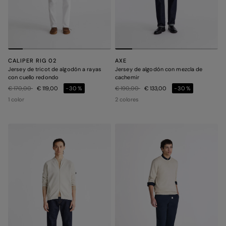
CALIPER RIG 02
AXE
Jersey de tricot de algodón a rayas
Jersey de algodón con mezcla de
con cuello redondo
cachemir
Precio rebajado de
a
Precio rebajado de
a
€ 170,00
€ 119,00
-30%
€ 190,00
€ 133,00
-30%
1 color
2 colores