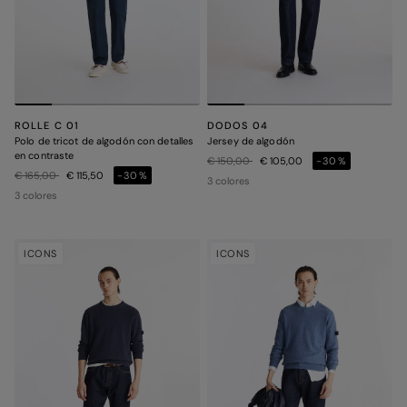
ROLLE C 01
DODOS 04
Polo de tricot de algodón con detalles
Jersey de algodón
en contraste
Precio rebajado de
a
€ 150,00
€ 105,00
-30%
Precio rebajado de
a
€ 165,00
€ 115,50
-30%
3 colores
3 colores
ICONS
ICONS