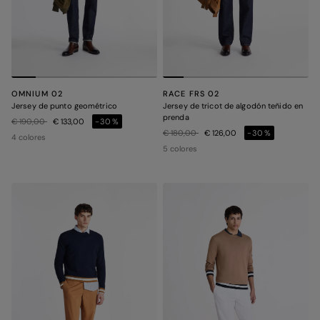
OMNIUM 02
RACE FRS 02
Jersey de punto geométrico
Jersey de tricot de algodón teñido en
prenda
Precio rebajado de
a
€ 190,00
€ 133,00
-30%
Precio rebajado de
a
€ 180,00
€ 126,00
-30%
4 colores
5 colores