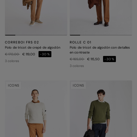
CORREBOI FRS 02
ROLLE C 01
Polo de tricot de crepé de algodón
Polo de tricot de algodón con detalles
en contraste
Precio rebajado de
a
€ 170,00
€ 119,00
-30%
Precio rebajado de
a
€ 165,00
€ 115,50
-30%
3 colores
3 colores
ICONS
ICONS