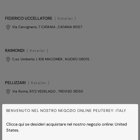
FEDERICO UCCELLATORE
[ Retailer ]
Via Cervignano, 7 CATANIA
, CATANIA
95127
RAIMONDI
[ Retailer ]
C.so Umberto I, 106 MACOMER
, NUORO
08015
PELLIZZARI
[ Retailer ]
Via Roma, 97/2 VEDELAGO
, TREVISO
31050
BENVENUTO NEL NOSTRO NEGOZIO ONLINE PEUTEREY: ITALY
ERZEGOVAZ
[ Retailer ]
Via Nizza, 104 TORINO
, TORINO
10126
Clicca qui se desideri acquistare nel nostro negozio online: United
States.