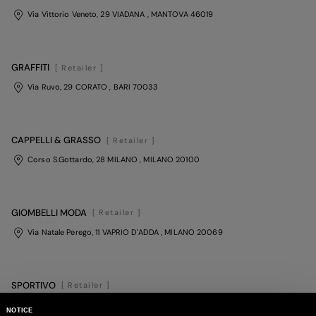
Via Vittorio Veneto, 29 VIADANA
, MANTOVA
46019
GRAFFITI
[ Retailer ]
Via Ruvo, 29 CORATO
, BARI
70033
CAPPELLI & GRASSO
[ Retailer ]
Corso S.Gottardo, 28 MILANO
, MILANO
20100
GIOMBELLI MODA
[ Retailer ]
Via Natale Perego, 11 VAPRIO D'ADDA
, MILANO
20069
SPORTIVO
[ Retailer ]
Via Ruggiero I, 1/B GIARRE
, CATANIA
95125
NOTICE