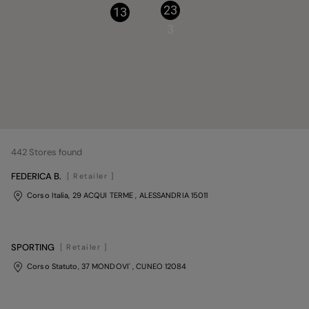
23
13
3
442
Stores found
FEDERICA B.
[ Retailer ]
Corso Italia, 29 ACQUI TERME
, ALESSANDRIA
15011
SPORTING
[ Retailer ]
Corso Statuto, 37 MONDOVI'
, CUNEO
12084