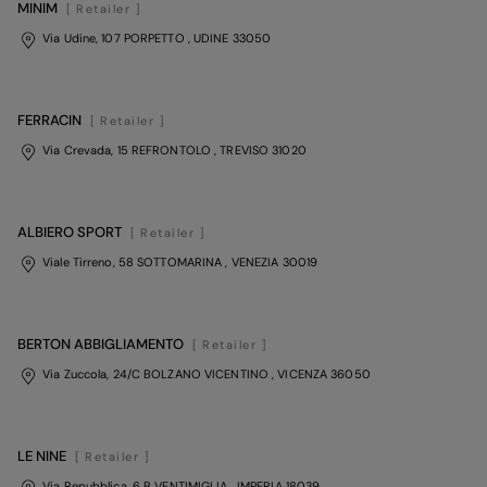
MINIM
[ Retailer ]
Via Udine, 107 PORPETTO
, UDINE
33050
FERRACIN
[ Retailer ]
Via Crevada, 15 REFRONTOLO
, TREVISO
31020
ALBIERO SPORT
[ Retailer ]
Viale Tirreno, 58 SOTTOMARINA
, VENEZIA
30019
BERTON ABBIGLIAMENTO
[ Retailer ]
Via Zuccola, 24/C BOLZANO VICENTINO
, VICENZA
36050
LE NINE
[ Retailer ]
Via Repubblica, 6 B VENTIMIGLIA
, IMPERIA
18039