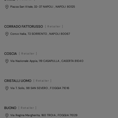
Piazza San Vitale, 32-37 NAPOLI
, NAPOLI
80125
CORRADO FATTORUSSO
[ Retailer ]
Corso Italia, 72 SORRENTO
, NAPOLI
80067
COSCIA
[ Retailer ]
Via Nazionale Appia, 119 CASAPULLA
, CASERTA
81040
CRISTALLI UOMO
[ Retailer ]
Via T. Solis, 98 SAN SEVERO
, FOGGIA
71016
BUONO
[ Retailer ]
Via Regina Margherita, 160 TROIA
, FOGGIA
71029