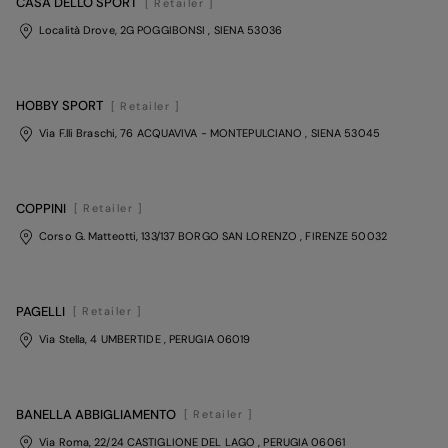
CASA DELLO SPORT
[ Retailer ]
Località Drove, 2G POGGIBONSI
, SIENA
53036
HOBBY SPORT
[ Retailer ]
Via F.lli Braschi, 76 ACQUAVIVA - MONTEPULCIANO
, SIENA
53045
COPPINI
[ Retailer ]
Corso G. Matteotti, 133/137 BORGO SAN LORENZO
, FIRENZE
50032
PAGELLI
[ Retailer ]
Via Stella, 4 UMBERTIDE
, PERUGIA
06019
BANELLA ABBIGLIAMENTO
[ Retailer ]
Via Roma, 22/24 CASTIGLIONE DEL LAGO
, PERUGIA
06061