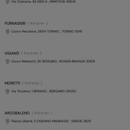
Via Cremona, 62 ASOLA
, MANTOVA
46041
FORNASIERI
[ Retailer ]
Corso Peschiera, 291/H TORINO
, TORINO
10141
VIGANÒ
[ Retailer ]
Corso Matteotti, 30 SEREGNO
, MONZA BRIANZA
20831
MORETTI
[ Retailer ]
Via Tricolore, 1 SPIRANO
, BERGAMO
24050
ARCOBALENO
[ Retailer ]
Piazza LIbertà, 2 CASSANO MAGNAGO
, VARESE
21012