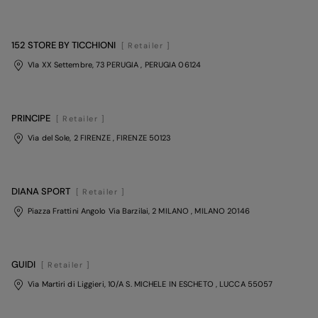
152 STORE BY TICCHIONI
[ Retailer ]
VIa XX Settembre, 73 PERUGIA
, PERUGIA
06124
PRINCIPE
[ Retailer ]
Via del Sole, 2 FIRENZE
, FIRENZE
50123
DIANA SPORT
[ Retailer ]
Piazza Frattini Angolo Via Barzilai, 2 MILANO
, MILANO
20146
GUIDI
[ Retailer ]
Via Martiri di Liggieri, 10/A S. MICHELE IN ESCHETO
, LUCCA
55057