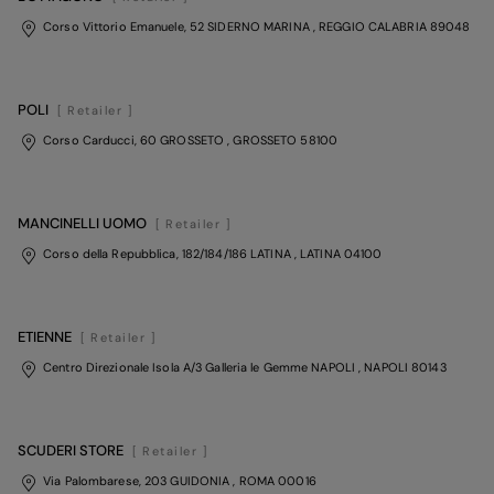
Corso Vittorio Emanuele, 52 SIDERNO MARINA
, REGGIO CALABRIA
89048
POLI
[ Retailer ]
Corso Carducci, 60 GROSSETO
, GROSSETO
58100
MANCINELLI UOMO
[ Retailer ]
Corso della Repubblica, 182/184/186 LATINA
, LATINA
04100
ETIENNE
[ Retailer ]
Centro Direzionale Isola A/3 Galleria le Gemme NAPOLI
, NAPOLI
80143
SCUDERI STORE
[ Retailer ]
Via Palombarese, 203 GUIDONIA
, ROMA
00016