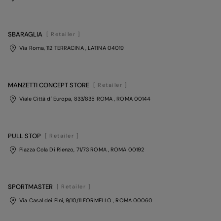
SBARAGLIA
[ Retailer ]
Via Roma, 112 TERRACINA
, LATINA
04019
MANZETTI CONCEPT STORE
[ Retailer ]
Viale Città d' Europa, 833/835 ROMA
, ROMA
00144
PULL STOP
[ Retailer ]
Piazza Cola Di Rienzo, 71/73 ROMA
, ROMA
00192
SPORTMASTER
[ Retailer ]
Via Casal dei Pini, 9/10/11 FORMELLO
, ROMA
00060