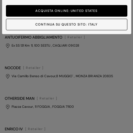
EUROMODA
[ Retailer ]
ACQUISTA ONLINE: UNITED STATES
Piazza Rinascita, 19 CARBONIA
, CAGLIARI
09013
CONTINUA SU QUESTO SITO: ITALY
ANTUOIFERMO ABBIGLIAMENTO
[ Retailer ]
Ex SS 131 Km 11, 100 SESTU
, CAGLIARI
09028
NOCODE
[ Retailer ]
Via Camillo Benso di Cavour,8 MUGGIO'
, MONZA BRIANZA
20835
OTHERSIDE MAN
[ Retailer ]
Piazza Cavour, 11 FOGGIA
, FOGGIA
71100
ENRICO IV
[ Retailer ]