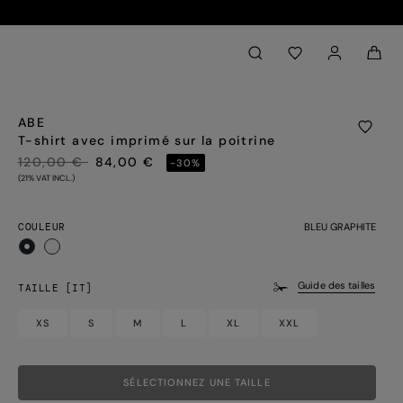
Back to My Account
aria.label.btn.search
ABE
T-shirt avec imprimé sur la poitrine
PRIX RÉDUIT DE
À
120,00 €
84,00 €
-30%
(21% VAT INCL.)
COULEUR
BLEU GRAPHITE
sélectionné
Guide des tailles
TAILLE [IT]
XS
S
M
L
XL
XXL
SÉLECTIONNEZ UNE TAILLE