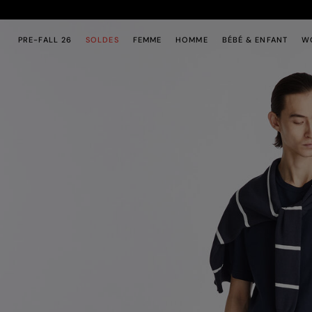
Passer au contenu principal
Passer au contenu en pied de page
PRE-FALL 26
SOLDES
FEMME
HOMME
BÉBÉ & ENFANT
W