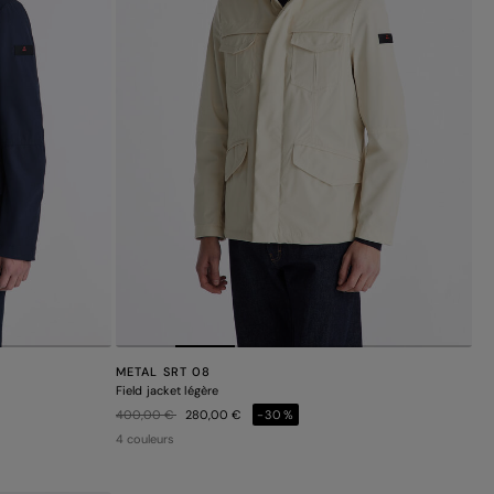
METAL SRT 08
Field jacket légère
Prix réduit de
à
400,00 €
280,00 €
-30%
4 couleurs