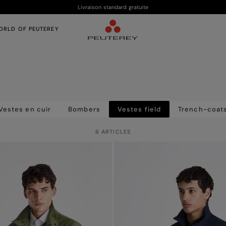
Livraison standard gratuite
ORLD OF PEUTEREY
Vestes en cuir
Bombers
Vestes field
Trench-coat
6 ARTICLES