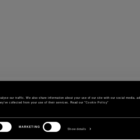
 votre choix
C
lyse our traffic. We also share information about your use of our site with our social media, adv
ey’ve collected from your use of their services. Read our "
Cookie Policy
"
CONTACT
SERVICE CLIENT
MARKETING
Appelez-nous
Commandes et expéditions
Show details
Contactez-nous sur WhatsApp
Statut de la commande