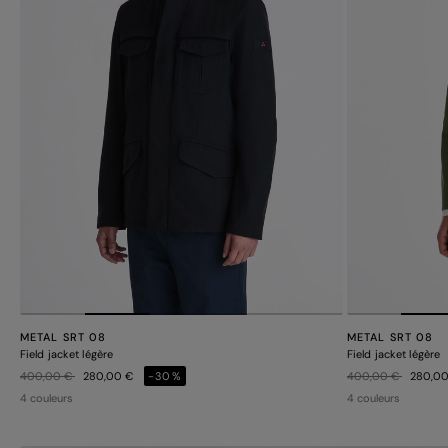
METAL SRT 08
METAL SRT 08
Field jacket légère
Field jacket légère
Prix réduit de
à
Prix réduit de
à
400,00 €
280,00 €
-30%
400,00 €
280,0
4 couleurs
4 couleurs