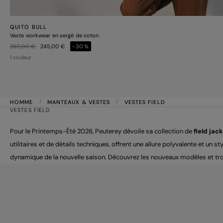
QUITO BULL
Veste workwear en sergé de coton
Prix réduit de
à
350,00 €
245,00 €
-30%
1 couleur
HOMME
MANTEAUX & VESTES
VESTES FIELD
VESTES FIELD
Pour le Printemps-Été 2026, Peuterey dévoile sa collection de
field ja
utilitaires et de détails techniques, offrent une allure polyvalente et un
dynamique de la nouvelle saison. Découvrez les nouveaux modèles et trouv