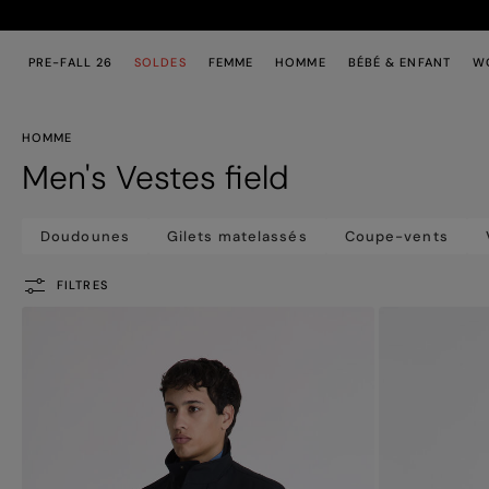
Passer au contenu principal
Passer au contenu en pied de page
PRE-FALL 26
SOLDES
FEMME
HOMME
BÉBÉ & ENFANT
W
HOMME
Men's Vestes field
Doudounes
Gilets matelassés
Coupe-vents
FILTRES