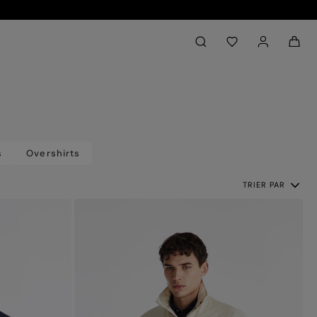
Back to My Account
aria.label.btn.search
s
Overshirts
TRIER PAR