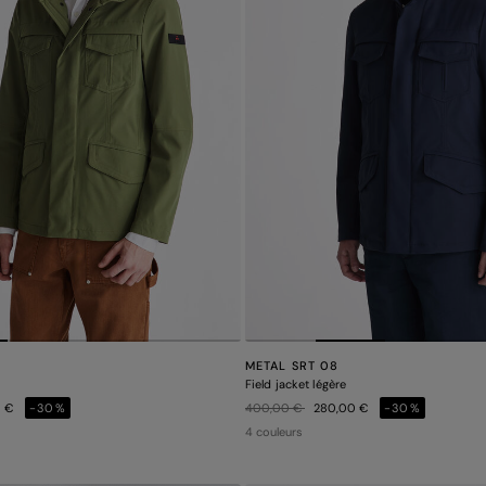
METAL SRT 08
Field jacket légère
Prix réduit de
à
0 €
-30%
400,00 €
280,00 €
-30%
4 couleurs