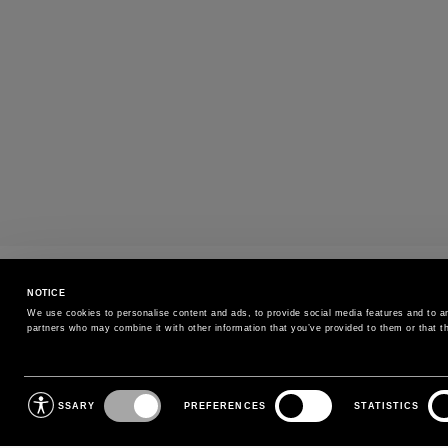
PAIEMENTS
NOTICE
Payez en toute sécurité avec le mode de paiement de
We use cookies to personalise content and ads, to provide social media features and to ana
partners who may combine it with other information that you’ve provided to them or that th
ABONNEZ-VOUS À NOTRE NEWSLETTER
Consent
NECESSARY
PREFERENCES
STATISTICS
Selection
Abonnez-vous à notre newsletter pour recevoir des
informations exclusives sur nos nouveautés, nos soldes et
nos événements.