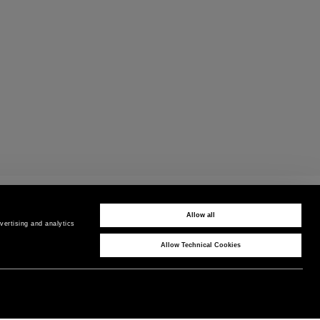
CUSTOMER CARE
ontactez-nous par téléphone ou WhatsApp
Allow all
ertising and analytics 
Allow Technical Cookies
CORPORATE
PAYS / RÉGION
P comme Peuterey
Belgique
/
FR
Actualités & Presse