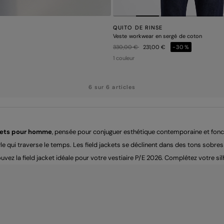
QUITO DE RINSE
Veste workwear en sergé de coton
Prix réduit de
à
330,00 €
231,00 €
-30%
1 couleur
6 sur 6 articles
ckets pour homme
, pensée pour conjuguer esthétique contemporaine et fonc
 style qui traverse le temps. Les field jackets se déclinent dans des tons sob
ez la field jacket idéale pour votre vestiaire P/E 2026. Complétez votre silh