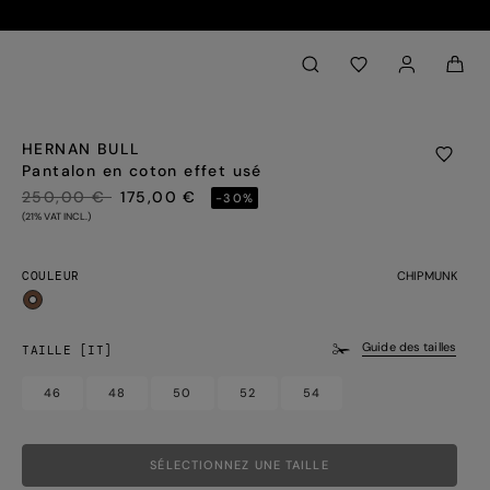
Back to My Account
aria.label.btn.search
HERNAN BULL
Pantalon en coton effet usé
PRIX RÉDUIT DE
À
250,00 €
175,00 €
-30%
(21% VAT INCL.)
COULEUR
CHIPMUNK
sélectionné
Guide des tailles
TAILLE [IT]
46
48
50
52
54
SÉLECTIONNEZ UNE TAILLE