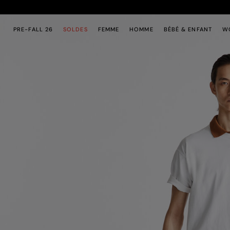
Passer au contenu principal
Passer au contenu en pied de page
PRE-FALL 26
SOLDES
FEMME
HOMME
BÉBÉ & ENFANT
W