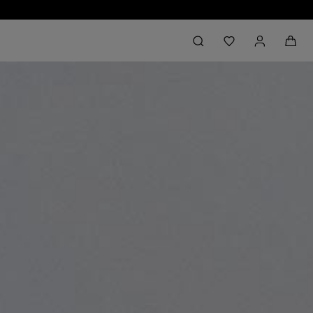
Back to My Account
aria.label.btn.search