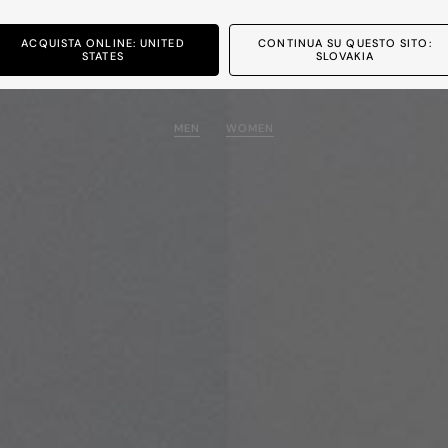
NEW COLLECTION
ACQUISTA ONLINE: UNITED
CONTINUA SU QUESTO SITO:
STATES
SLOVAKIA
SPRING SUMMER 2026
MEN
WOMEN