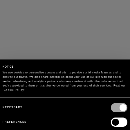
NOTICE
We use cookies to personalise content and ads, to provide social media features and to 
analyse our traffic. We also share information about your use of our site with our social 
media, advertising and analytics partners who may combine it with other information that 
you’ve provided to them or that they’ve collected from your use of their services. Read our 
"
Cookie Policy
"
Consent
Selection
NECESSARY
PREFERENCES