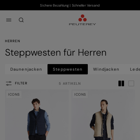
Sichere Bezahlung | Schneller Versand
Zum Hauptinhalt
Zum Footer-Inhalt
aria.label.btn.search
HERREN
Steppwesten für Herren
Daunenjacken
Steppwesten
Windjacken
Led
FILTER
5 ARTIKELN
ICONS
ICONS