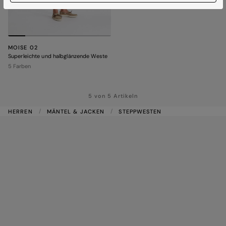
MOISE 02
Superleichte und halbglänzende Weste
5 Farben
5 von 5 Artikeln
HERREN
MÄNTEL & JACKEN
STEPPWESTEN