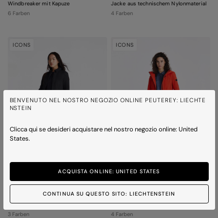
Windbreaker mit Kapuze
Jacke aus technischem Nylonmaterial
6 Farben
4 Farben
ICONS
ICONS
BENVENUTO NEL NOSTRO NEGOZIO ONLINE PEUTEREY: LIECHTE
NSTEIN
Clicca qui se desideri acquistare nel nostro negozio online: United
States.
ACQUISTA ONLINE: UNITED STATES
CONTINUA SU QUESTO SITO: LIECHTENSTEIN
XILA SRT
ONAIS SRT
Jacke mit Kragen
Active-Jacke aus Polyester
3 Farben
4 Farben