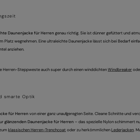
ngszeit
chte Daunenjacke für Herren
genau richtig. Sie ist dünner gefüttert und a
um Platz wegnehmen. Eine ultraleichte Daunenjacke lässt sich bei Bedarf ein
tel anziehen.
te Herren-Steppweste auch super durch einen winddichten
Windbreaker
oder
d smarte Optik
cke für Herren
von einer ganz unaufgeregten Seite. Cleane Schnitte und ver
zur
glänzenden Daunenjacke für Herren
– das spezielle Nylon schimmert nur
e zum
klassischen Herren-Trenchcoat
oder zu herkömmlichen
Lederjacken
. M