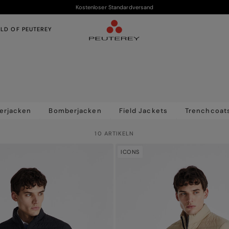
Kostenloser Standardversand
LD OF PEUTEREY
erjacken
Bomberjacken
Field Jackets
Trenchcoat
10 ARTIKELN
ICONS