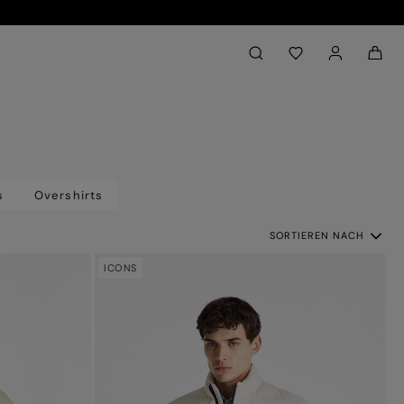
Back to My Account
aria.label.btn.search
s
Overshirts
SORTIEREN NACH
ICONS