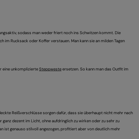
tmungsaktiv, sodass man weder friert noch ins Schwitzen kommt. Die
fach im Rucksack oder Koffer verstauen. Man kann sie an milden Tagen
 eine unkomplizierte
Steppweste
ersetzen. So kann man das Outfit im
deckte Reißverschlüsse sorgen dafür, dass sie überhaupt nicht mehr nach
 ganz dezent im Licht, ohne aufdringlich zu wirken oder zu sehr zu
an ist genauso stilvoll angezogen, profitiert aber von deutlich mehr