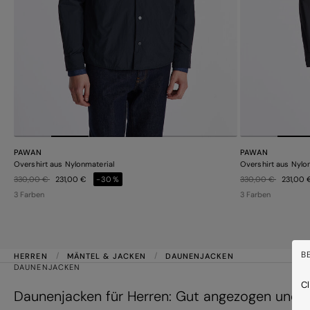
PAWAN
PAWAN
Overshirt aus Nylonmaterial
Overshirt aus Nylo
Preis reduziert von
auf
Preis reduziert von
auf
330,00 €
231,00 €
-30%
330,00 €
231,00
3 Farben
3 Farben
B
HERREN
MÄNTEL & JACKEN
DAUNENJACKEN
DAUNENJACKEN
Cl
Daunenjacken für Herren: Gut angezogen und g