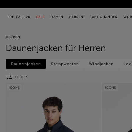
Zum Hauptinhalt
Zum Footer-Inhalt
PRE-FALL 26
SALE
DAMEN
HERREN
BABY & KINDER
WOR
HERREN
Daunenjacken für Herren
Daunenjacken
Steppwesten
Windjacken
Led
FILTER
ICONS
ICONS