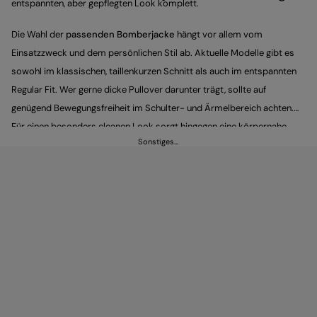
entspannten, aber gepflegten Look komplett.
Die Wahl der
passenden Bomberjacke
hängt vor allem vom
Einsatzzweck und dem persönlichen Stil ab. Aktuelle Modelle gibt es
sowohl im klassischen, taillenkurzen Schnitt als auch im entspannten
Regular Fit. Wer gerne dicke Pullover darunter trägt, sollte auf
genügend Bewegungsfreiheit im Schulter- und Ärmelbereich achten.
Für einen besonders cleanen Look sorgt hingegen eine körpernahe
Sonstiges…
Silhouette: Sie schmeichelt der Figur, garantiert ein gepflegtes
Erscheinungsbild und bietet im Alltag dennoch optimalen Komfort.