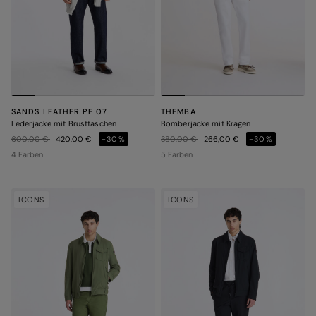
SANDS LEATHER PE 07
THEMBA
Lederjacke mit Brusttaschen
Bomberjacke mit Kragen
Preis reduziert von
auf
Preis reduziert von
auf
600,00 €
420,00 €
-30%
380,00 €
266,00 €
-30%
4 Farben
5 Farben
ICONS
ICONS