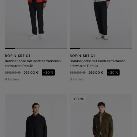
BOFIN SRT 01
BOFIN SRT 01
Bomberjacke mit kontrastfarbenen
Bomberjacke mit kontrastfarbenen
schwarzen Details
schwarzen Details
Preis reduziert von
auf
Preis reduziert von
auf
380,00 €
266,00 €
-30%
380,00 €
266,00 €
-30%
6 Farben
6 Farben
ICONS