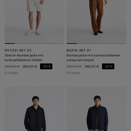
POTOSI SRT 02
BOFIN SRT 01
Stretch-Bomberjacke mit
Bomberjacke mit kontrastfarbenen
kontrastfarbenen Details
schwarzen Details
Preis reduziert von
auf
Preis reduziert von
auf
380,00 €
266,00 €
-30%
380,00 €
266,00 €
-30%
5 Farben
6 Farben