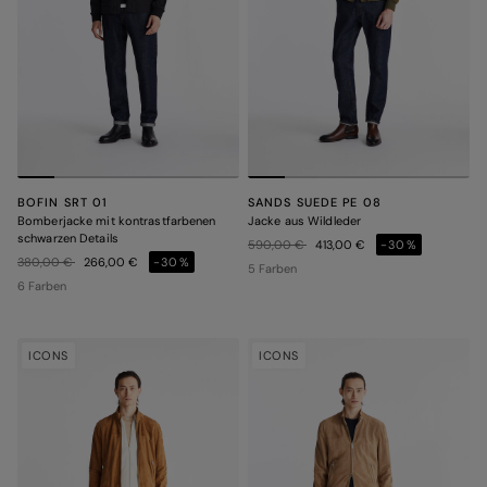
BOFIN SRT 01
SANDS SUEDE PE 08
Bomberjacke mit kontrastfarbenen
Jacke aus Wildleder
schwarzen Details
Preis reduziert von
auf
590,00 €
413,00 €
-30%
Preis reduziert von
auf
380,00 €
266,00 €
-30%
5 Farben
6 Farben
ICONS
ICONS