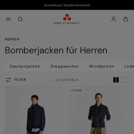
Kostenloser Standardversand
Zum Hauptinhalt
Zum Footer-Inhalt
aria.label.btn.search
HERREN
Bomberjacken für Herren
Daunenjacken
Steppwesten
Windjacken
Led
FILTER
33 ARTIKELN
ICONS