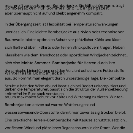
mag, greift zur
gesteppten Bomberjacke
. Sie hält schön warm, trägt
Bomberjacken für Sommer und Übergangszeit
aber überhaupt nicht auf und bleibt angenehm kompakt.
In der Übergangszeit ist Flexibilität bei Temperaturschwankungen
unerlässlich. Eine leichte
Bomberjacke aus Nylon oder technischer
Baumwolle
bietet optimalen Schutz vor plötzlicher Kühle und lässt
sich fließend über T-Shirts oder feinen Strickpullovern tragen. Neben
Klassikern wie dem
Trenchcoat
oder
sportlichen Windjacken
zeichnet
sich eine
leichte Sommer-Bomberjacke für Herren
durch ihre
dynamische Linienführung und den Verzicht auf schwere Futterstoffe
Winterfeste Bomberjacken
aus. So kommt man elegant durch unbeständige Tage. Die kompakte
Struktur hält den Wind ab und lässt sich bei Bedarf unkompliziert und
Sinken die Temperaturen, passt sich die Struktur der Außenbekleidung
knitterfrei im Rucksack verstauen.
an, um maximalen Schutz vor Kälte und Witterung zu bieten.
Winter-
Bomberjacken
setzen auf warme Wattierungen und
wasserabweisende Oberstoffe, damit man zuverlässig trocken bleibt.
Eine praktische
Herren-Bomberjacke mit Kapuze
schützt zusätzlich
vor fiesem Wind und plötzlichen Regenschauern in der Stadt. Wer die