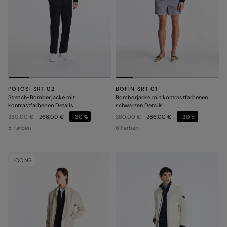
POTOSI SRT 02
BOFIN SRT 01
Stretch-Bomberjacke mit
Bomberjacke mit kontrastfarbenen
kontrastfarbenen Details
schwarzen Details
Preis reduziert von
auf
Preis reduziert von
auf
380,00 €
266,00 €
-30%
380,00 €
266,00 €
-30%
5 Farben
6 Farben
ICONS