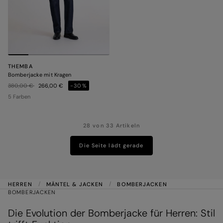
THEMBA
Bomberjacke mit Kragen
Preis reduziert von
auf
380,00 €
266,00 €
-30%
5 Farben
28 von 33 Artikeln
Die Seite lädt gerade
HERREN
MÄNTEL & JACKEN
BOMBERJACKEN
BOMBERJACKEN
Die Evolution der Bomberjacke für Herren: Stil