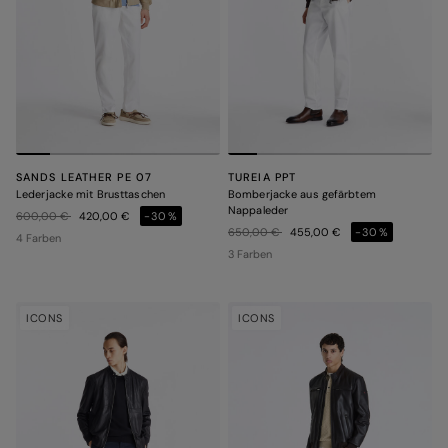
SANDS LEATHER PE 07
TUREIA PPT
Lederjacke mit Brusttaschen
Bomberjacke aus gefärbtem
Nappaleder
Preis reduziert von
auf
600,00 €
420,00 €
-30%
Preis reduziert von
auf
650,00 €
455,00 €
-30%
4 Farben
3 Farben
ICONS
ICONS