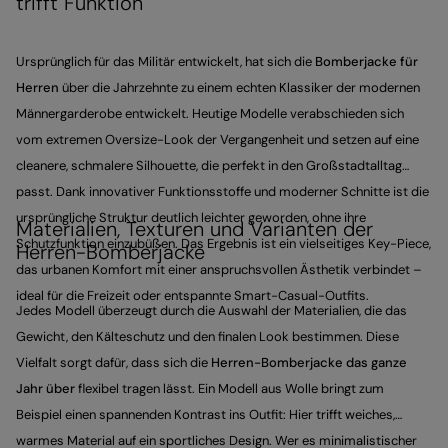
trifft Funktion
Ursprünglich für das Militär entwickelt, hat sich die
Bomberjacke für
Herren
über die Jahrzehnte zu einem echten Klassiker der modernen
Männergarderobe entwickelt. Heutige Modelle verabschieden sich
vom extremen Oversize-Look der Vergangenheit und setzen auf eine
cleanere, schmalere Silhouette, die perfekt in den Großstadtalltag
passt. Dank innovativer Funktionsstoffe und moderner Schnitte ist die
ursprüngliche Struktur deutlich leichter geworden, ohne ihre
Materialien, Texturen und Varianten der
Schutzfunktion einzubüßen. Das Ergebnis ist ein vielseitiges Key-Piece,
Herren-Bomberjacke
das urbanen Komfort mit einer anspruchsvollen Ästhetik verbindet –
ideal für die Freizeit oder entspannte Smart-Casual-Outfits.
Jedes Modell überzeugt durch die Auswahl der Materialien, die das
Gewicht, den Kälteschutz und den finalen Look bestimmen. Diese
Vielfalt sorgt dafür, dass sich die
Herren-Bomberjacke das ganze
Jahr über
flexibel tragen lässt. Ein Modell aus Wolle bringt zum
Beispiel einen spannenden Kontrast ins Outfit: Hier trifft weiches,
warmes Material auf ein sportliches Design. Wer es minimalistischer