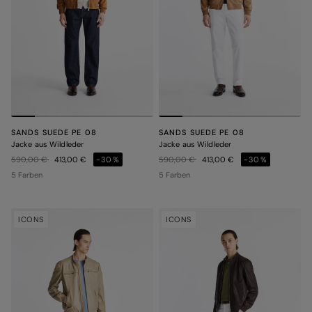
SANDS SUEDE PE 08
SANDS SUEDE PE 08
Jacke aus Wildleder
Jacke aus Wildleder
Preis reduziert von
auf
Preis reduziert von
auf
590,00 €
413,00 €
-30%
590,00 €
413,00 €
-30%
5 Farben
5 Farben
ICONS
ICONS