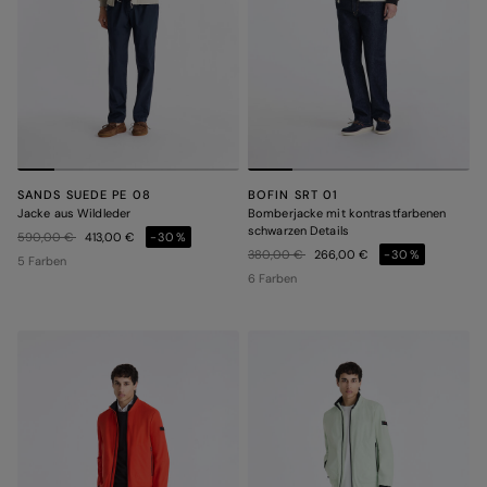
SANDS SUEDE PE 08
BOFIN SRT 01
Jacke aus Wildleder
Bomberjacke mit kontrastfarbenen
schwarzen Details
Preis reduziert von
auf
590,00 €
413,00 €
-30%
Preis reduziert von
auf
380,00 €
266,00 €
-30%
5 Farben
6 Farben