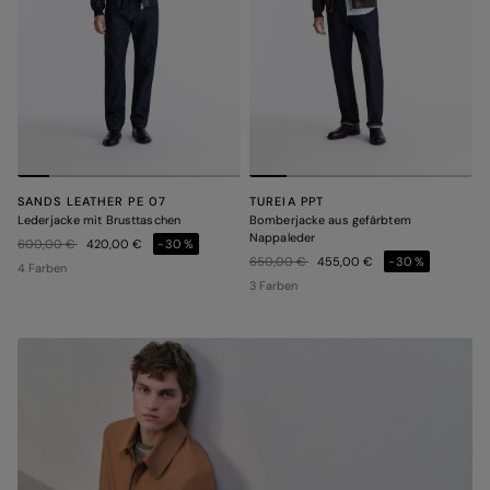
SANDS LEATHER PE 07
TUREIA PPT
Lederjacke mit Brusttaschen
Bomberjacke aus gefärbtem
Nappaleder
Preis reduziert von
auf
600,00 €
420,00 €
-30%
Preis reduziert von
auf
650,00 €
455,00 €
-30%
4 Farben
3 Farben