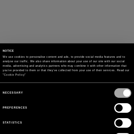
NOTICE
We use cookies to personalise content and ads, to provide social media features and to 
analyse our traffic. We also share information about your use of our site with our social 
media, advertising and analytics partners who may combine it with other information that 
you’ve provided to them or that they’ve collected from your use of their services. Read our 
"
Cookie Policy
"
Consent
Selection
NECESSARY
PREFERENCES
STATISTICS