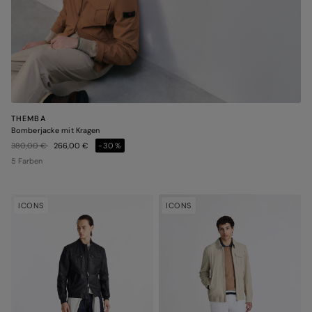
THEMBA
Bomberjacke mit Kragen
Preis reduziert von
auf
380,00 €
266,00 €
-30%
5 Farben
ICONS
ICONS