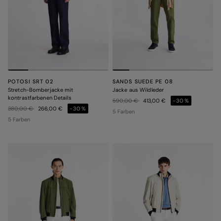
POTOSI SRT 02
SANDS SUEDE PE 08
Stretch-Bomberjacke mit
Jacke aus Wildleder
kontrastfarbenen Details
Preis reduziert von
auf
590,00 €
413,00 €
-30%
Preis reduziert von
auf
380,00 €
266,00 €
-30%
5 Farben
5 Farben