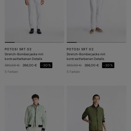
POTOSI SRT 02
POTOSI SRT 02
Stretch-Bomberjacke mit
Stretch-Bomberjacke mit
kontrastfarbenen Details
kontrastfarbenen Details
Preis reduziert von
auf
Preis reduziert von
auf
380,00 €
266,00 €
-30%
380,00 €
266,00 €
-30%
5 Farben
5 Farben