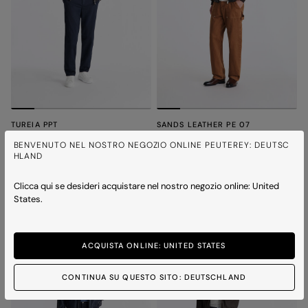
TUREIA PPT
SANDS LEATHER PE 07
Bomberjacke aus gefärbtem
Lederjacke mit Brusttaschen
BENVENUTO NEL NOSTRO NEGOZIO ONLINE PEUTEREY: DEUTSC
Nappaleder
Preis reduziert von
auf
600,00 €
420,00 €
-30%
HLAND
Preis reduziert von
auf
650,00 €
455,00 €
-30%
4 Farben
3 Farben
Clicca qui se desideri acquistare nel nostro negozio online: United
States.
ICONS
ICONS
ACQUISTA ONLINE: UNITED STATES
CONTINUA SU QUESTO SITO: DEUTSCHLAND