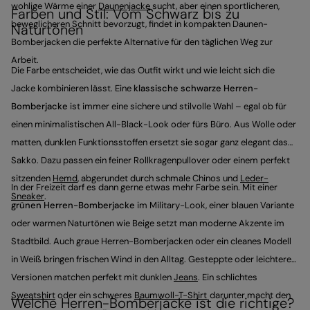
wohlige Wärme einer
Daunenjacke
sucht, aber einen sportlicheren,
Farben und Stil: Vom Schwarz bis zu
beweglicheren Schnitt bevorzugt, findet in kompakten Daunen-
Naturtönen
Bomberjacken die perfekte Alternative für den täglichen Weg zur
Arbeit.
Die Farbe entscheidet, wie das Outfit wirkt und wie leicht sich die
Jacke kombinieren lässt. Eine
klassische schwarze Herren-
Bomberjacke
ist immer eine sichere und stilvolle Wahl – egal ob für
einen minimalistischen All-Black-Look oder fürs Büro. Aus Wolle oder
matten, dunklen Funktionsstoffen ersetzt sie sogar ganz elegant das
Sakko. Dazu passen ein feiner Rollkragenpullover oder einem perfekt
sitzenden
Hemd
, abgerundet durch schmale Chinos und
Leder-
In der Freizeit darf es dann gerne etwas mehr Farbe sein. Mit einer
Sneaker
.
grünen Herren-Bomberjacke
im Military-Look, einer blauen Variante
oder warmen Naturtönen wie Beige setzt man moderne Akzente im
Stadtbild. Auch graue Herren-Bomberjacken oder ein cleanes Modell
in Weiß bringen frischen Wind in den Alltag. Gesteppte oder leichtere
Versionen matchen perfekt mit dunklen
Jeans
. Ein schlichtes
Sweatshirt
oder ein schweres
Baumwoll-T-Shirt
darunter macht den
Welche Herren-Bomberjacke ist die richtige?