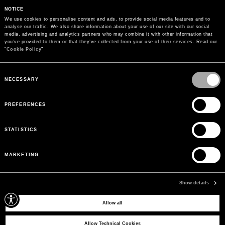
NOTICE
We use cookies to personalise content and ads, to provide social media features and to 
analyse our traffic. We also share information about your use of our site with our social 
media, advertising and analytics partners who may combine it with other information that 
you’ve provided to them or that they’ve collected from your use of their services. Read our 
"
Cookie Policy
"
Consent
Selection
NECESSARY
PREFERENCES
STATISTICS
MARKETING
ZAHLUNGEN
Bezahlen Sie sicher mit der Zahlungsmethode Ihrer Wahl
Show details
Allow all
ABONNIEREN SIE UNSEREN NEWSLETTER
Abonnieren Sie unseren Newsletter, um exklusive Informationen zu Neuheiten,
Allow Technical Cookies