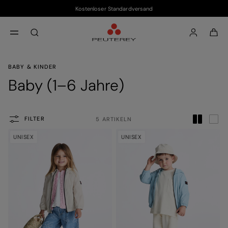
Kostenloser Standardversand
Zum Hauptinhalt
Zum Footer-Inhalt
aria.label.btn.search
BABY & KINDER
Baby (1–6 Jahre)
FILTER
5 ARTIKELN
UNISEX
UNISEX