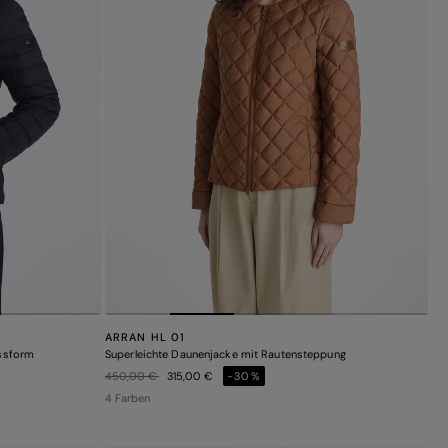
ARRAN HL 01
assform
Superleichte Daunenjacke mit Rautensteppung
Preis reduziert von
auf
450,00 €
315,00 €
-30%
4 Farben