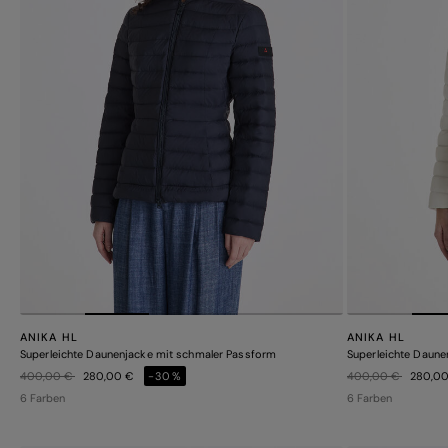
ANIKA HL
ANIKA HL
Superleichte Daunenjacke mit schmaler Passform
Superleichte Daune
Preis reduziert von
auf
Preis reduziert von
auf
400,00 €
280,00 €
-30%
400,00 €
280,0
6 Farben
6 Farben