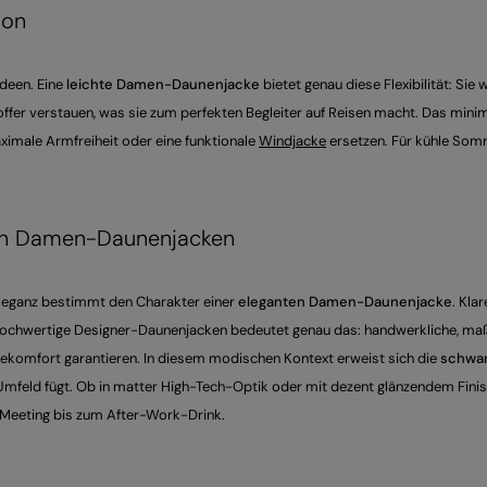
son
Ideen. Eine
leichte Damen-Daunenjacke
bietet genau diese Flexibilität: Si
offer verstauen, was sie zum perfekten Begleiter auf Reisen macht. Das mini
ximale Armfreiheit oder eine funktionale
Windjacke
ersetzen. Für kühle Somm
anten Damen-Daunenjacken
 Eleganz bestimmt den Charakter einer
eleganten Damen-Daunenjacke
. Kla
 hochwertige Designer-Daunenjacken bedeutet genau das: handwerkliche, maß
mekomfort garantieren. In diesem modischen Kontext erweist sich die
schwa
e Umfeld fügt. Ob in matter High-Tech-Optik oder mit dezent glänzendem Fini
-Meeting bis zum After-Work-Drink.