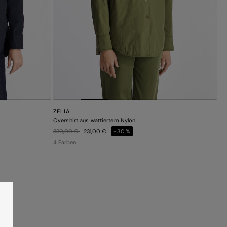
ZELIA
Overshirt aus wattiertem Nylon
Preis reduziert von
auf
330,00 €
231,00 €
-30%
4 Farben