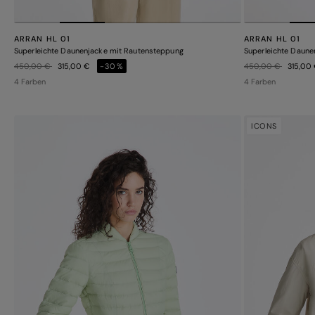
ARRAN HL 01
ARRAN HL 01
Superleichte Daunenjacke mit Rautensteppung
Superleichte Daune
Preis reduziert von
auf
Preis reduziert von
auf
450,00 €
315,00 €
-30%
450,00 €
315,00
4 Farben
4 Farben
ICONS