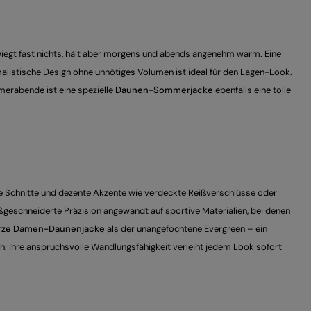
e wiegt fast nichts, hält aber morgens und abends angenehm warm. Eine
malistische Design ohne unnötiges Volumen ist ideal für den Lagen-Look.
erabende ist eine spezielle
Daunen-Sommerjacke
ebenfalls eine tolle
re Schnitte und dezente Akzente wie verdeckte Reißverschlüsse oder
geschneiderte Präzision angewandt auf sportive Materialien, bei denen
rze Damen-Daunenjacke
als der unangefochtene Evergreen – ein
sh: Ihre anspruchsvolle Wandlungsfähigkeit verleiht jedem Look sofort