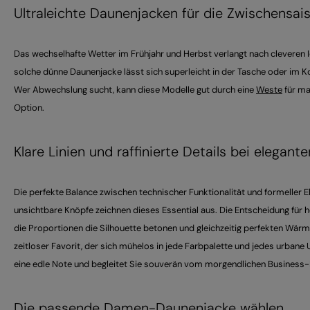
Ultraleichte Daunenjacken für die Zwischensai
Das wechselhafte Wetter im Frühjahr und Herbst verlangt nach cleveren 
solche dünne Daunenjacke lässt sich superleicht in der Tasche oder im K
Wer Abwechslung sucht, kann diese Modelle gut durch eine
Weste
für ma
Option.
Klare Linien und raffinierte Details bei eleg
Die perfekte Balance zwischen technischer Funktionalität und formeller
unsichtbare Knöpfe zeichnen dieses Essential aus. Die Entscheidung für
die Proportionen die Silhouette betonen und gleichzeitig perfekten Wär
zeitloser Favorit, der sich mühelos in jede Farbpalette und jedes urban
eine edle Note und begleitet Sie souverän vom morgendlichen Business
Die passende Damen-Daunenjacke wählen