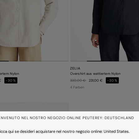
ZELIA
iertem Nylon
Overshirt aus wattiertem Nylon
Preis reduziert von
auf
 €
-30%
330,00 €
231,00 €
-30%
4 Farben
ENVENUTO NEL NOSTRO NEGOZIO ONLINE PEUTEREY: DEUTSCHLAND
icca qui se desideri acquistare nel nostro negozio online: United States.