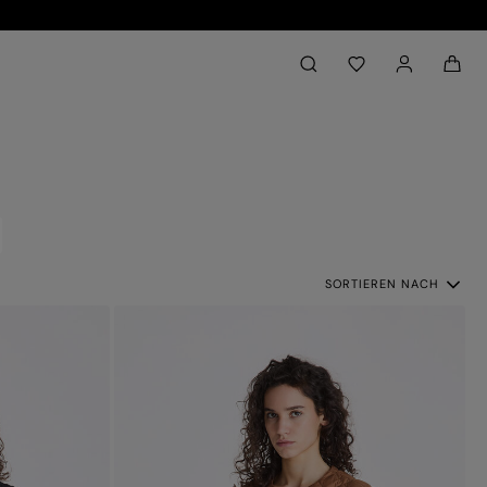
Back to My Account
aria.label.btn.search
SORTIEREN NACH