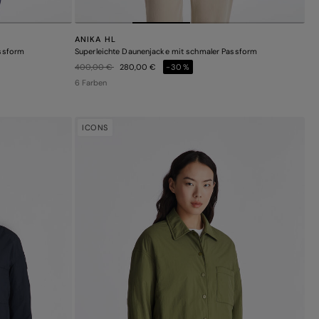
ANIKA HL
assform
Superleichte Daunenjacke mit schmaler Passform
Preis reduziert von
auf
400,00 €
280,00 €
-30%
6 Farben
ICONS