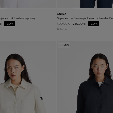
ANIKA HL
njacke mit Rautensteppung
Superleichte Daunenjacke mit schmaler P
Preis reduziert von
auf
 €
-30%
400,00 €
280,00 €
-30%
6 Farben
ICONS