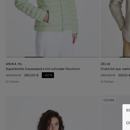
ANIKA HL
ZELIA
Superleichte Daunenjacke mit schmaler Passform
Overshirt aus watt
Preis reduziert von
auf
Preis reduziert von
auf
400,00 €
280,00 €
-30%
330,00 €
231,00
6 Farben
4 Farben
ICONS
B
Cl