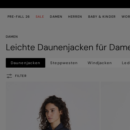
Zum Hauptinhalt
Zum Footer-Inhalt
PRE-FALL 26
SALE
DAMEN
HERREN
BABY & KINDER
WOR
DAMEN
Leichte Daunenjacken für Dam
Daunenjacken
Steppwesten
Windjacken
Led
FILTER