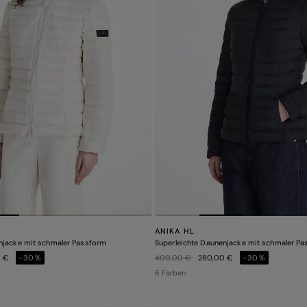
ANIKA HL
njacke mit schmaler Passform
Superleichte Daunenjacke mit schmaler P
Preis reduziert von
auf
0 €
-30%
400,00 €
280,00 €
-30%
6 Farben