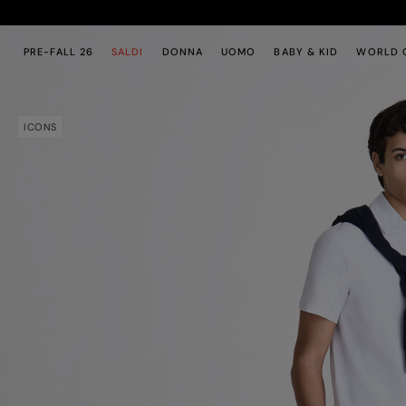
Passa al contenuto principale
Passa al contenuto a piè di pagina
PRE-FALL 26
SALDI
DONNA
UOMO
BABY & KID
WORLD O
ICONS