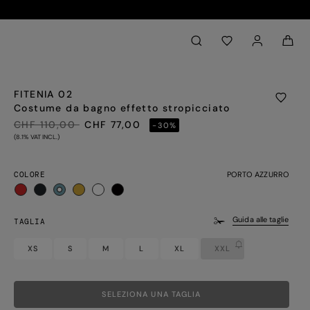
Back to My Account
aria.label.btn.search
FITENIA 02
Costume da bagno effetto stropicciato
PREZZO RIDOTTO DA
A
CHF 110,00
CHF 77,00
-30%
(8.1% VAT INCL.)
COLORE
PORTO AZZURRO
selezionato
Guida alle taglie
TAGLIA
XS
S
M
L
XL
XXL
SELEZIONA UNA TAGLIA