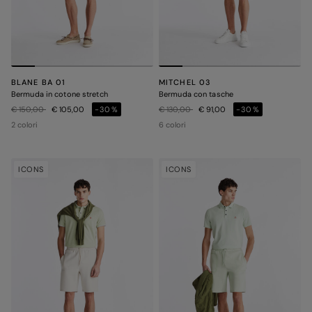
BLANE BA 01
MITCHEL 03
Bermuda in cotone stretch
Bermuda con tasche
Prezzo ridotto da
a
Prezzo ridotto da
a
€ 150,00
€ 105,00
-30%
€ 130,00
€ 91,00
-30%
2 colori
6 colori
ICONS
ICONS