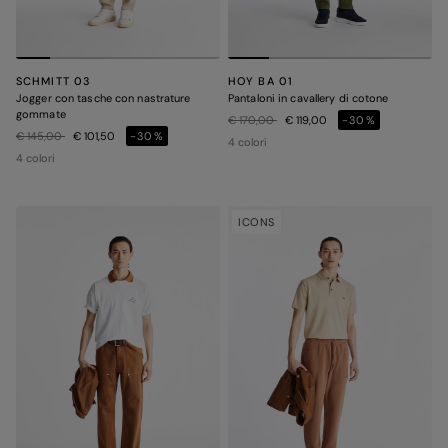
SCHMITT 03
HOY BA 01
Jogger con tasche con nastrature
Pantaloni in cavallery di cotone
gommate
Prezzo ridotto da
a
€ 170,00
€ 119,00
-30%
Prezzo ridotto da
a
€ 145,00
€ 101,50
-30%
4 colori
4 colori
ICONS