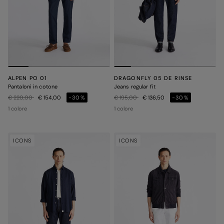
ALPEN PO 01
DRAGONFLY 05 DE RINSE
Pantaloni in cotone
Jeans regular fit
Prezzo ridotto da
a
Prezzo ridotto da
a
€ 220,00
€ 154,00
-30%
€ 195,00
€ 136,50
-30%
1 colore
1 colore
ICONS
ICONS