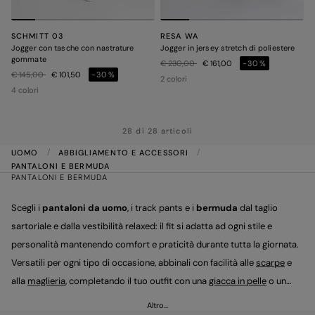
SCHMITT 03
RESA WA
Jogger con tasche con nastrature
Jogger in jersey stretch di poliestere
gommate
Prezzo ridotto da
a
€ 230,00
€ 161,00
-30%
Prezzo ridotto da
a
€ 145,00
€ 101,50
-30%
2 colori
4 colori
28 di 28 articoli
UOMO
ABBIGLIAMENTO E ACCESSORI
PANTALONI E BERMUDA
PANTALONI E BERMUDA
Scegli i
pantaloni da uomo
, i track pants e i
bermuda
dal taglio
sartoriale e dalla vestibilità relaxed: il fit si adatta ad ogni stile e
personalità mantenendo comfort e praticità durante tutta la giornata.
Versatili per ogni tipo di occasione, abbinali con facilità alle
scarpe
e
alla
maglieria
, completando il tuo outfit con una
giacca in pelle
o un
gilet
smanicato leggero per le giornate più fresche.
Altro…