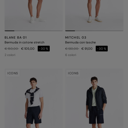
BLANE BA 01
MITCHEL 03
Bermuda in cotone stretch
Bermuda con tasche
Prezzo ridotto da
a
Prezzo ridotto da
a
€ 150,00
€ 105,00
-30%
€ 130,00
€ 91,00
-30%
2 colori
6 colori
ICONS
ICONS