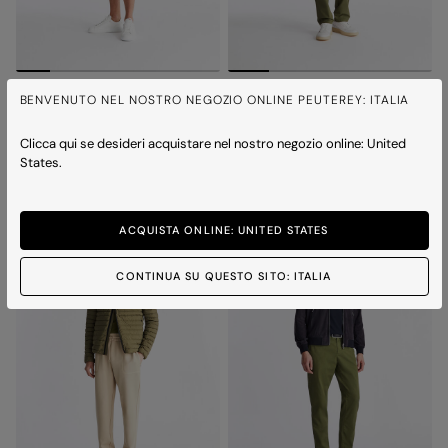
LEON
CRISTOBAL
BENVENUTO NEL NOSTRO NEGOZIO ONLINE PEUTEREY: ITALIA
Bermuda in felpa
Jogger in nylon stretch
Prezzo ridotto da
a
Prezzo ridotto da
a
€ 130,00
€ 91,00
-30%
€ 180,00
€ 126,00
-30%
Clicca qui se desideri acquistare nel nostro negozio online: United
1 colore
5 colori
States.
ICONS
ICONS
ACQUISTA ONLINE: UNITED STATES
CONTINUA SU QUESTO SITO: ITALIA