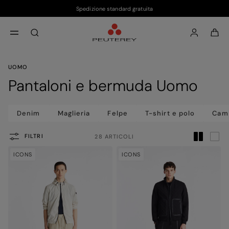
Spedizione standard gratuita
Passa al contenuto principale
Passa al contenuto a piè di pagina
aria.label.btn.search
UOMO
Pantaloni e bermuda Uomo
Denim
Maglieria
Felpe
T-shirt e polo
Cam
FILTRI
28 ARTICOLI
ICONS
ICONS