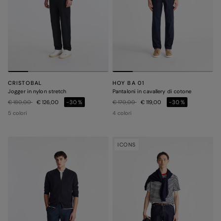
CRISTOBAL
HOY BA 01
Jogger in nylon stretch
Pantaloni in cavallery di cotone
Prezzo ridotto da
a
Prezzo ridotto da
a
€ 180,00
€ 126,00
-30%
€ 170,00
€ 119,00
-30%
5 colori
4 colori
ICONS