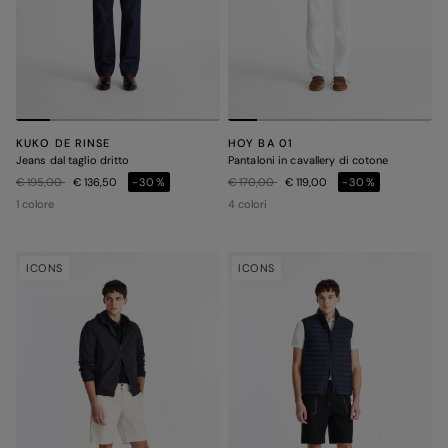
KUKO DE RINSE
HOY BA 01
Jeans dal taglio dritto
Pantaloni in cavallery di cotone
Prezzo ridotto da
a
Prezzo ridotto da
a
€ 195,00
€ 136,50
-30%
€ 170,00
€ 119,00
-30%
1 colore
4 colori
ICONS
ICONS