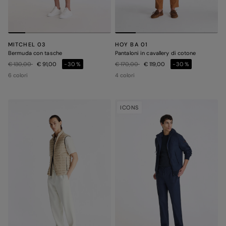
MITCHEL 03
HOY BA 01
Bermuda con tasche
Pantaloni in cavallery di cotone
Prezzo ridotto da
a
Prezzo ridotto da
a
€ 130,00
€ 91,00
-30%
€ 170,00
€ 119,00
-30%
6 colori
4 colori
ICONS