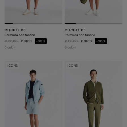
MITCHEL 03
MITCHEL 03
Bermuda con tasche
Bermuda con tasche
Prezzo ridotto da
a
Prezzo ridotto da
a
€ 130,00
€ 91,00
-30%
€ 130,00
€ 91,00
-30%
6 colori
6 colori
ICONS
ICONS