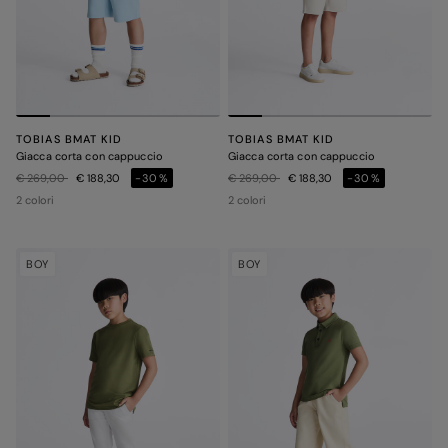
TOBIAS BMAT KID
TOBIAS BMAT KID
Giacca corta con cappuccio
Giacca corta con cappuccio
Prezzo ridotto da
a
Prezzo ridotto da
a
€ 269,00
€ 188,30
-30%
€ 269,00
€ 188,30
-30%
2 colori
2 colori
BOY
BOY