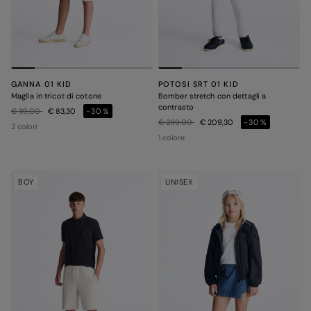
GANNA 01 KID
POTOSI SRT 01 KID
Maglia in tricot di cotone
Bomber stretch con dettagli a
contrasto
Prezzo ridotto da
a
€ 119,00
€ 83,30
-30%
Prezzo ridotto da
a
€ 299,00
€ 209,30
-30%
2 colori
1 colore
BOY
UNISEX