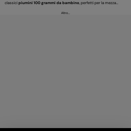
classici
piumini 100 grammi da bambino
, perfetti per la mezza
stagione o come strato aggiuntivo sotto un capospalla, fino
Altro…
a
giubbotti da ragazzo firmati
, perfetti per l’uso quotidiano, e capi
più tecnici pensati per affrontare tutte le stagioni. Scopri anche la linea
dedicata ai
giubbotti per ragazza e bambina
.