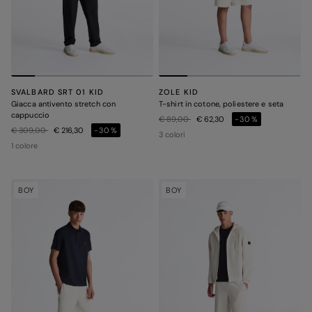
SVALBARD SRT 01 KID
ZOLE KID
Giacca antivento stretch con
T-shirt in cotone, poliestere e seta
cappuccio
Prezzo ridotto da
a
€ 89,00
€ 62,30
-30%
Prezzo ridotto da
a
€ 309,00
€ 216,30
-30%
3 colori
1 colore
BOY
BOY