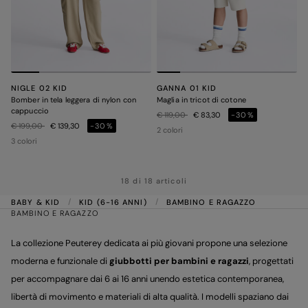
NIGLE 02 KID
GANNA 01 KID
Bomber in tela leggera di nylon con
Maglia in tricot di cotone
cappuccio
Prezzo ridotto da
a
€ 119,00
€ 83,30
-30%
Prezzo ridotto da
a
€ 199,00
€ 139,30
-30%
2 colori
3 colori
18 di 18 articoli
BABY & KID
KID (6-16 ANNI)
BAMBINO E RAGAZZO
BAMBINO E RAGAZZO
La collezione Peuterey dedicata ai più giovani propone una selezione
moderna e funzionale di
giubbotti per bambini e ragazzi
, progettati
per accompagnare dai 6 ai 16 anni unendo estetica contemporanea,
libertà di movimento e materiali di alta qualità. I modelli spaziano dai