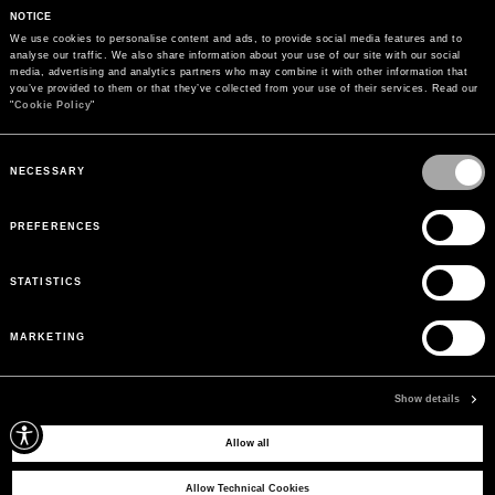
NOTICE
We use cookies to personalise content and ads, to provide social media features and to 
analyse our traffic. We also share information about your use of our site with our social 
media, advertising and analytics partners who may combine it with other information that 
you’ve provided to them or that they’ve collected from your use of their services. Read our 
"
Cookie Policy
"
Consent
Selection
NECESSARY
PREFERENCES
STATISTICS
MARKETING
PAGAMENTI
Paga in sicurezza con la modalità che preferisci
Show details
Allow all
ISCRIVITI ALLA NOSTRA NEWSLETTER
Iscriviti alla nostra newsletter per ricevere aggiornamenti esclusivi su novità,
Allow Technical Cookies