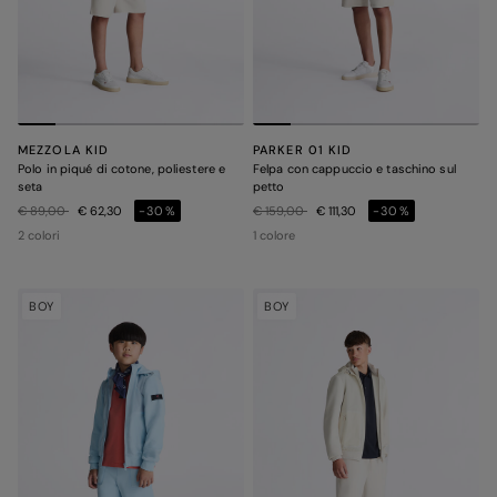
MEZZOLA KID
PARKER 01 KID
Polo in piqué di cotone, poliestere e
Felpa con cappuccio e taschino sul
seta
petto
Prezzo ridotto da
a
Prezzo ridotto da
a
€ 89,00
€ 62,30
-30%
€ 159,00
€ 111,30
-30%
2 colori
1 colore
BOY
BOY