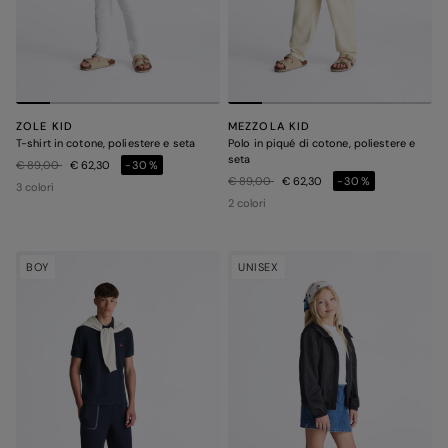
ZOLE KID
MEZZOLA KID
T-shirt in cotone, poliestere e seta
Polo in piqué di cotone, poliestere e
seta
Prezzo ridotto da
a
€ 89,00
€ 62,30
-30%
Prezzo ridotto da
a
€ 89,00
€ 62,30
-30%
3 colori
2 colori
BOY
UNISEX