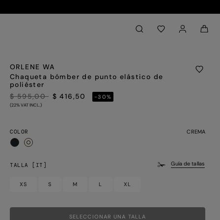
Back to My Account
aria.label.btn.search
ORLENE WA
Chaqueta bómber de punto elástico de
poliéster
PRECIO REBAJADO DE
A
$ 595,00
$ 416,50
-30%
(22% VAT INCL.)
COLOR
CREMA
seleccionado
Guía de tallas
TALLA [IT]
XS
S
M
L
XL
SELECCIONAR UNA TALLA