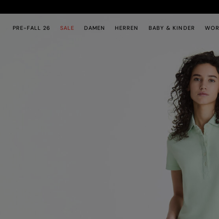
Zum Hauptinhalt
Zum Footer-Inhalt
PRE-FALL 26
SALE
DAMEN
HERREN
BABY & KINDER
WOR