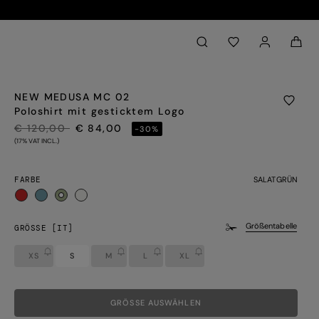
Back to My Account
aria.label.btn.search
NEW MEDUSA MC 02
Poloshirt mit gesticktem Logo
PREIS REDUZIERT VON
AUF
€ 120,00
€ 84,00
-30%
(17% VAT INCL.)
FARBE
SALATGRÜN
ausgewählt
Größentabelle
GRÖSSE [IT]
XS
S
M
L
XL
GRÖSSE AUSWÄHLEN