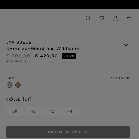
Back to My Account
aria.label.btn.search
LYA SUEDE
Oversize-Hemd aus Wildleder
PREIS REDUZIERT VON
AUF
€ 600,00
€ 420,00
-30%
(17% VAT INCL.)
FARBE
PERGAMENT
ausgewählt
GRÖSSE [IT]
38
40
42
44
GRÖSSE AUSWÄHLEN