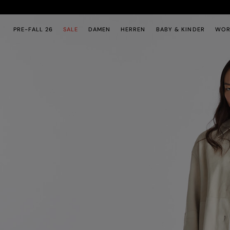
Zum Hauptinhalt
Zum Footer-Inhalt
PRE-FALL 26
SALE
DAMEN
HERREN
BABY & KINDER
WOR