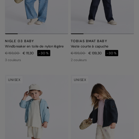
NIGLE 03 BABY
TOBIAS BMAT BABY
Windbreaker en toile de nylon légère
Veste courte à capuche
Prix réduit de
à
Prix réduit de
à
€ 159,00
€ 111,30
-30%
€ 199,00
€ 139,30
-30%
3 couleurs
2 couleurs
UNISEX
UNISEX