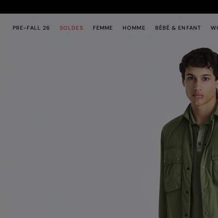
Passer au contenu principal
Passer au contenu en pied de page
PRE-FALL 26
SOLDES
FEMME
HOMME
BÉBÉ & ENFANT
W