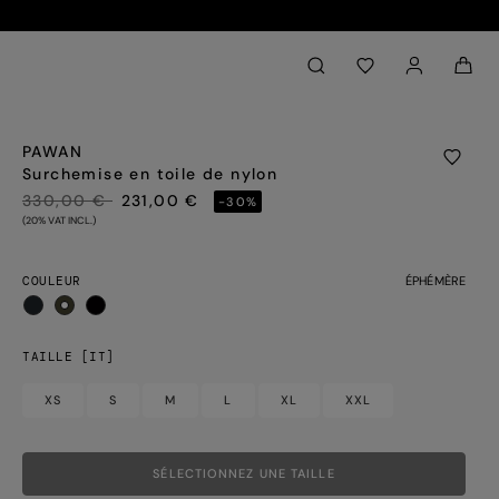
Retour à mon compte
aria.label.btn.search
PAWAN
Surchemise en toile de nylon
PRIX RÉDUIT DE
À
330,00 €
231,00 €
-30%
(20% VAT INCL.)
COULEUR
ÉPHÉMÈRE
sélectionné
TAILLE [IT]
XS
S
M
L
XL
XXL
SÉLECTIONNEZ UNE TAILLE